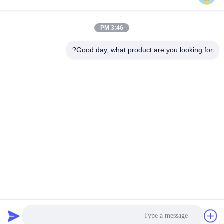
3:46 PM
تماس سریع
Good day, what product are you looking for?
تلفن
86--13003381217
نامه الکترونیکی
christine_baler@126.com
آدرس
شماره 53 جاده یونگو، چانگشو، شهر ژوژوانگ، جیانگ یین، جیانگ
سو، چین
سیاست حفظ حریم خصوصی
|
نقشه سایت
چین کیفیت خوب دستگاه بیلر ضایعات عرضه کننده. حقوق چاپ 2021-
2026 Jiangyin Huake Machinery Co.,Ltd . تمامی حقوق محفوظ
است.