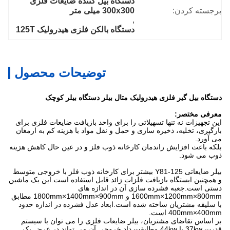
دستگاه بیل کننده ضایعات فلزی 
برجسته کردن:
300x300 میلی متر
, 
دستگاه بالکن فلزی هیدرولیک 125T
توضیحات محصول
دستگاه بیل گیر فلزی هیدرولیک متال بیلر دستگاه بیلر کوچک
معرفی مختصر:
این تجهیزات نه تنها تسهیلاتی را برای واحد بازیافت ضایعات فلزی برای
بارگیری، تخلیه، ذخیره سازی و حمل و نقل مواد با هزینه کم به ارمغان
می آورد.
بلکه باعث افزایش راندمان کارخانه ذوب فلز و در عین حال کاهش هزینه
ذوب می شود.
بیلر ضایعاتی Y81-125 بیشتر برای کارخانه ذوب فلز با خروجی متوسط ​​
و همچنین ایستگاه بازیافت فلزات زائد قابل استفاده است.این یک ماشین
دستی است.جعبه فشرده سازی آن در اندازه های
1600mm×1200mm×800mm و 1800mm×1400mm×900mm مطابق
با سلیقه مشتریان ساخته شده است.ابعاد عدل فشرده در اندازه حدود
400mm×400mm است.
بر اساس تقاضای مشتریان، بیلر ضایعات فلزی را می توان با سیستم
قدرت 37kw یا 44kw مطابقت داد.خروجی آن می تواند در عرض یک