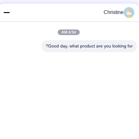
تلفن
Christine
86--13003381217
نامه الکترونیکی
4:54 AM
christine_baler@126.com
Good day, what product are you looking for?
آدرس
شماره 53 جاده یونگو، چانگشو، شهر ژوژوانگ، جیانگ یین، جیانگ
سو، چین
سیاست حفظ حریم خصوصی
|
نقشه سایت
چین کیفیت خوب دستگاه بیلر ضایعات عرضه کننده. حقوق چاپ 2021-
2026 Jiangyin Huake Machinery Co.,Ltd . تمامی حقوق محفوظ
است.