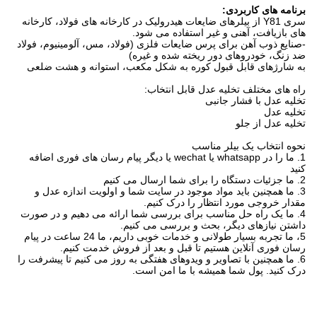
برنامه های کاربردی:
سری Y81 از بیلرهای ضایعات هیدرولیک در کارخانه های فولاد، کارخانه
های بازیافت، آهنی و غیر استفاده می شود.
-صنایع ذوب آهن برای پرس ضایعات فلزی (فولاد، مس، آلومینیوم، فولاد
ضد زنگ، خودروهای دور ریخته شده و غیره)
به شارژهای قابل قبول کوره به شکل مکعب، استوانه و هشت ضلعی
راه های مختلف تخلیه عدل قابل انتخاب:
تخلیه عدل با فشار جانبی
تخلیه عدل
تخلیه عدل از جلو
نحوه انتخاب یک بیلر مناسب
1. ما را در whatsapp یا wechat یا دیگر پیام رسان های فوری اضافه
کنید
2. ما جزئیات دستگاه را برای شما ارسال می کنیم
3. ما همچنین باید مواد موجود در سایت شما و اولویت اندازه عدل و
مقدار خروجی مورد انتظار را درک کنیم.
4. ما یک راه حل مناسب برای بررسی شما ارائه می دهیم و در صورت
داشتن نیازهای دیگر، بحث و بررسی می کنیم.
5، ما تجربه بسیار طولانی و خدمات خوبی داریم، ما 24 ساعت در پیام
رسان فوری آنلاین هستیم تا قبل و بعد از فروش خدمت کنیم.
6. ما همچنین با تصاویر و ویدوهای هفتگی به روز می کنیم تا پیشرفت را
درک کنید. پول شما همیشه با ما امن است.