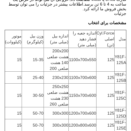
ساعت به 4 تا 6 تن برسد.اطلاعات بیشتر در جزئیات را می توان توسط
بخش فروش ما ارائه کرد.
جزئیات
مشخصات برای انتخاب
Cyl.Force
اندازه جعبه را
اندازه بیل
وزن بیل
موتور
مدل
اصلی
فشار دهید
(میلی متر)
(کیلوگرم)
(کیلووات)
(تن)
(میلی متر)
200x200
Y81F-
هشت ضلعی
15
15-35
1100x700x550
125
125A
140 هشت
ضلعی 200
Y81F-
15
25-40
230x230
1100x700x600
125
125B
250x250
Y81F-
هشت ضلعی
15
30-50
1150x700x600
125
125C
230 هشت
ضلعی 260
Y81F-
15
50-70
300x300
1200x700x600
125
125D
Y81F-
15
50-70
300x300
1200x800x600
125
125E