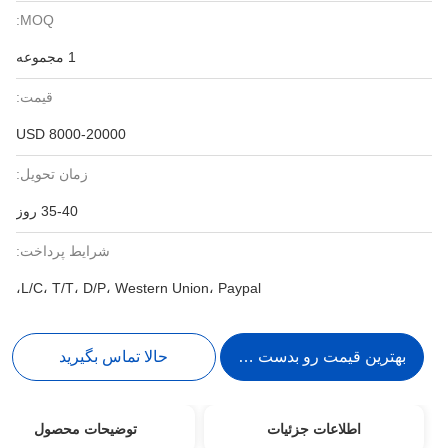
MOQ:
1 مجموعه
قیمت:
8000-20000 USD
زمان تحویل:
35-40 روز
شرایط پرداخت:
L/C، T/T، D/P، Western Union، Paypal،
بهترین قیمت رو بدست بیار
حالا تماس بگیرید
اطلاعات جزئیات
توضیحات محصول