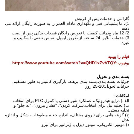
گارانتی و خدمات پس از فروش
1)، ما پشتیبانی فنی و نگهداری مادام العمر را به صورت رایگان ارائه می
دهیم
2) 12 ماه ضمانت کیفیت با تعویض رایگان قطعات یدکی پس از نصب
3) خدمات آنلاین 24 ساعته از طریق ایمیل، تماس تلفنی، اسکایپ و
غیره.
فیلم را ببینید
یوتیوب:
https://www.youtube.com/watch?v=QHD1xZvVTQY
بسته بندی و تحویل
جزئیات بسته بندی:
بسته بندی برهنه، بارگیری کانتینر به طور مستقیم.
جزئیات تحویل:
20-25 روز
امکانات:
الف) درایو هیدرولیک، عملکرد شیر دستی یا کنترل PLC برای انتخاب..
ب) تخلیه بیل برای انتخاب:
شرکت کردن
"، "فشار بیرون
"، "به جلو" و
تخلیه دستی.
ج) گزینه هایی برای نیروی مختلف، اندازه جعبه مطبوعات، شکل و اندازه
عدل
د) موتور الکتریکی، موتور دیزل یا ژنراتور برای نیرو.