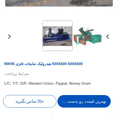
500X600 600X600 هیدرولیک ضایعات فلزی 90KW
شرایط پرداخت:
L/C، T/T، D/P، Western Union، Paypal، Money Gram
بهترین قیمت رو بدست بیار
حالا تماس بگیرید