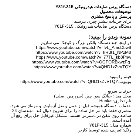
دستگاه پرس ضایعات هیدروتیکی Y81f-315
توضیحات محصول
پرسش و پاسخ مشتری
برای جزئیات بیشتر چیزی بپرسید
دستگاه پرس ضایعات هیدروتیکی Y81F-315
نمونه ویدو را ببینید:
در اینجا چند دستگاه بالکن بزرگ و کوچک می سازیم:
https://www.youtube.com/watch?v=fvL_AmsDbw8
https://www.youtube.com/watch?v=hRBt1_NPzM8
https://www.youtube.com/watch?v=77TL_kb8Phw
https://www.youtube.com/watch?v=OGPORBxwzFg
https://www.youtube.com/watch?v=QHD1xZvVTQY
فیلم را ببینید
یوتیوب:https://www.youtube.com/watch?v=QHD1xZvVTQY
جزئیات سریع
محل مبدا: جیانگ سو، چین (سرزمین اصلی)
نام تجاری: Huake
خدمات: دستگاه همیشه قبل از حمل و نقل آزمایش و مونتاژ می شود،
مشتری فقط باید مراحل ساده را برای شروع دنبال کند. مهندسان 24
ساعته روی تلفن در دسترس هستند، مشکل غیرقابل حل برای رفع آن
آمده است.
شماره مدل: Y81F-315
رنگ: تعریف شده توسط کاربر