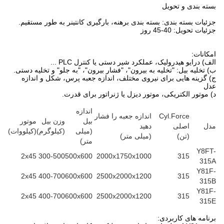
بسته بندی و تحویل
جزئیات بسته بندی: بسته بندی برهنه، بارگیری کانتینر به طور مستقیم.
جزئیات تحویل: 40-45 روز
امکانات:
الف) درایو هیدرولیک، عملکرد شیر دستی یا کنترل PLC ...
ب) تخلیه بیل: "تخلیه به بیرون"، "فشار بیرون"، "به جلو" و تخلیه دستی.
ج) گزینه هایی برای نیروی مختلف، اندازه جعبه پرس، شکل و اندازه
عدل
د) موتور الکتریکی، موتور دیزل یا ژنراتور برای قدرت.
اندازه
Cyl.Force
اندازه جعبه را فشار
بیل
وزن بیل
موتور
مدل
اصلی
دهید
(میلی
(کیلوگرم)
(کیلووات)
(تن)
(میلی متر)
متر)
Y8FT-
2x45
300-500
500x600
2000x1750x1000
315
315A
Y81F-
2x45
400-700
600x600
2500x2000x1200
315
315B
Y81F-
2x45
400-700
600x600
2500x2000x1200
315
315E
برنامه های کاربردی: