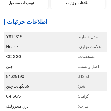
اطلاعات جزئیات
توضیحات محصول
اطلاعات جزئیات
مدل شماره:
Y81f-315
علامت تجاری:
Huake
مشخصات:
CE SGS
اصل و نسب:
چین
کد HS:
84629190
بندر:
شانگهای، چین
گواهی:
Ce SGS
قدرت:
برق هیدرولیک