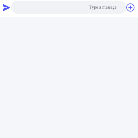
برچسب ها:
دستگاه پرس عدل بند ضایعات فلزی هیدرولیک
دستگاه پرس پرس هیدرولیک SGS
Photo
دستگاه پرس عدل بندی ضایعات هیدرولیک Y81
Video Call
Audio Call
محصولات مرتبط