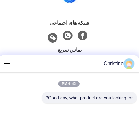
شبکه های اجتماعی
تماس سریع
تلفن
Christine
86--13003381217
نامه الکترونیکی
6:42 PM
christine_baler@126.com
Good day, what product are you looking for?
آدرس
شماره 53 جاده یونگو، چانگشو، شهر ژوژوانگ، جیانگ یین، جیانگ
سو، چین