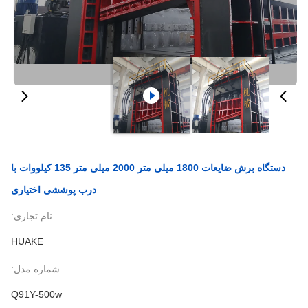
دستگاه برش ضایعات 1800 میلی متر 2000 میلی متر 135 کیلووات با
درب پوششی اختیاری
نام تجاری:
HUAKE
شماره مدل:
Q91Y-500w