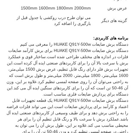
عرض برش
1500mm 1600mm 1800mm 2000mm
می توان طرح درب روکشی یا جدول قبل از
گزینه های دیگر
بارگیری را اضافه کرد
برنامه های کاربردی:
دستگاه برش ضایعات HUAKE Q91Y-500w را معرفی می کنیم
دستگاه برش ضایعات HUAKE Q91Y-500w برای برش کارآمد ضایعات
فلزات در اندازه های مختلف طراحی شده است.ساختار قوی و عملکرد
برش با سرعت بالا آن را برای کاربردهای صنعتی ایده آل کرده است.این
تجهیزات برش فلز دارای رنگ قابل تنظیم، عرض برش 1500 میلی‌متر،
1600 میلی‌متر، 1800 میلی‌متر، 2000 میلی‌متر و طول برش است که
به راحتی می‌توان آن را روی صفحه لمسی تنظیم کرد.علاوه بر این، وزن
آن 46-50 تن است که آن را برای کاربردهای سنگین ایده آل می کند.این
دستگاه برای پردازش ضایعات فلزی مناسب است.
دستگاه برش ضایعات HUAKE Q91Y-500w یک قطعه تجهیزات قابل
اعتماد و کارآمد برای پردازش ضایعات است.این می تواند فلزات قراضه
را به راحتی برش دهد و برای طیف وسیعی از کاربردهای صنعتی ایده آل
باشد.عملکرد برش با سرعت بالا و رنگ قابل تنظیم آن را برای هر
محیطی مناسب می کند.علاوه بر این، طول برش آن را می توان به
راحتی در صفحه لمسی تنظیم کرد و وزن 46-50 تن آن را برای