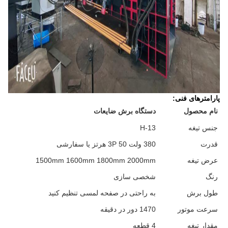
پارامترهای فنی:
نام محصول
دستگاه برش ضایعات
جنس تیغه
H-13
قدرت
380 ولت 3P 50 هرتز یا سفارشی
عرض تیغه
1500mm 1600mm 1800mm 2000mm
رنگ
شخصی سازی
طول برش
به راحتی در صفحه لمسی تنظیم کنید
سرعت موتور
1470 دور در دقیقه
مقدار تیغه
4 قطعه