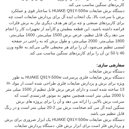
کاربردهای سنگین مناسب می کند.
دستگاه برش ضایعات HUAKE Q91Y-500w با ساختار قوی و عملکرد
برش با سرعت بالا، یک انتخاب ایده آل برای پردازش ضایعات است.چه
برای کاربردهای صنعتی و چه برای هر هدف دیگری نیاز به برش فلزات
قراضه داشته باشید، این قطعه مطمئن و کارآمد از تجهیزات کار را انجام
می دهد.رنگ قابل تنظیم، عرض برش 1500 میلی‌متر، 1600 میلی‌متر،
1800 میلی‌متر، 2000 میلی‌متر، و طول برش که به راحتی در صفحه
لمسی تنظیم می‌شود، آن را برای هر محیطی عالی می‌کند.به علاوه وزن
46 تا 50 تن آن را برای کاربردهای سنگین مناسب می کند.
سفارشی سازی:
دستگاه برش ضایعات
دستگاه برش ضایعات فلزی پرسرعت HUAKE Q91Y-500w به طور
ویژه برای برش و پردازش ضایعات فلزی طراحی شده است.از مواد H-
13 ساخته شده است و دارای عرض برش قابل تنظیم از 1500 میلی متر
تا 2000 میلی متر است.همچنین مجهز به موتور قدرتمندی است که
سرعت برش بالایی را ارائه می دهد و آن را برای پروژه های برش
سنگین ایده آل می کند.ضخامت برش بین 2-20 میلی متر است و در رنگ
قابل تنظیم می باشد.
دستگاه برش ضایعات HUAKE Q91Y-500w یک ابزار ضروری برای برش
و پردازش فلز است.برای ابزار برش فلز، دستگاه پردازش ضایعات