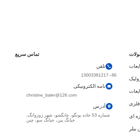
لات
تماس سریع
یعات
تلفن
86--13003381217
رولیک
نامه الکترونیکی
یعات
christine_baler@126.com
فلزی
آدرس
شماره 53 جاده یونگو، چانگشو، شهر ژوژوانگ،
ه ای
جیانگ یین، جیانگ سو، چین
بیلر