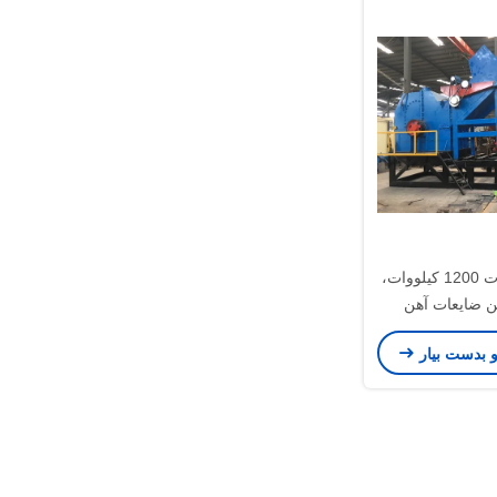
سنگ شکن ضایعات 1200 کیلووات،
ن ضایعات آهن
و بدست بیار