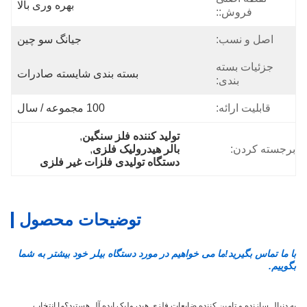
بهره وری بالا
فروش::
اصل و نسب:
جیانگ سو چین
جزئیات بسته
بسته بندی شایسته صادرات
بندی:
قابلیت ارائه:
100 مجموعه / سال
توليد کننده فلز سنگين
, 
برجسته کردن:
بالر هیدرولیک فلزی
, 
دستگاه تولیدی فلزات غیر فلزی
توضیحات محصول
با ما تماس بگیرید!ما می خواهیم در مورد دستگاه بیلر خود بیشتر به شما
بگوییم.
به دنبال سازنده و تامین کننده ضایعات فلزی هیدرولیک ایده آل هستید؟ما انتخاب