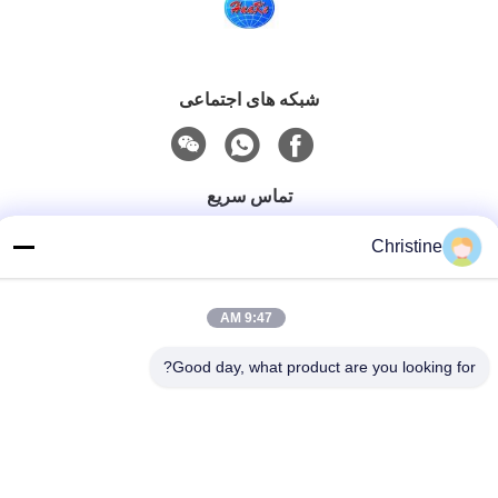
شبکه های اجتماعی
تماس سریع
تلفن
Christine
86--13003381217
نامه الکترونیکی
9:47 AM
christine_baler@126.com
Good day, what product are you looking for?
آدرس
شماره 53 جاده یونگو، چانگشو، شهر ژوژوانگ، جیانگ یین، جیانگ
سو، چین