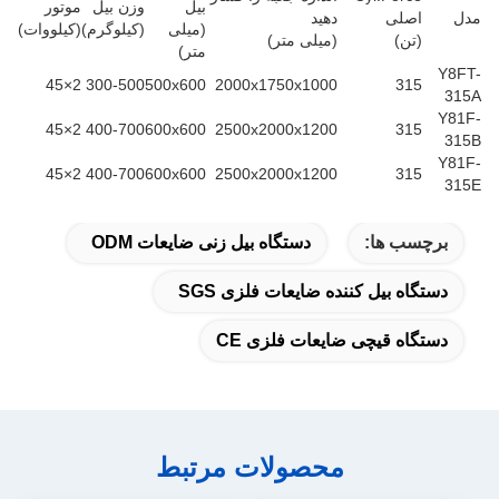
بیل
وزن بیل
موتور
مدل
اصلی
دهید
(میلی
(کیلوگرم)
(کیلووات)
(تن)
(میلی متر)
متر)
Y8FT-
2×45
300-500
500x600
2000x1750x1000
315
315A
Y81F-
2×45
400-700
600x600
2500x2000x1200
315
315B
Y81F-
2×45
400-700
600x600
2500x2000x1200
315
315E
برچسب ها:
دستگاه بیل زنی ضایعات ODM
دستگاه بیل کننده ضایعات فلزی SGS
دستگاه قیچی ضایعات فلزی CE
محصولات مرتبط