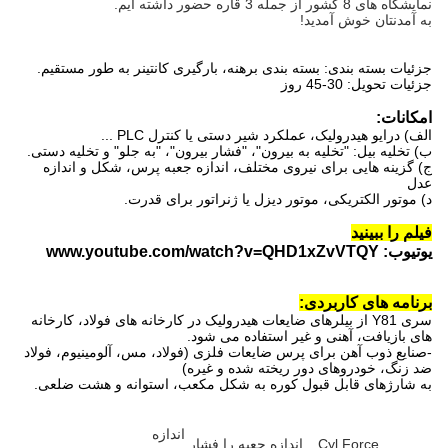
نمایشگاه های 8 کشور از جمله 3 قاره حضور داشته ایم.
به آمدنتان خوش آمدید!
جزئیات بسته بندی: بسته بندی برهنه، بارگیری کانتینر به طور مستقیم.
جزئیات تحویل: 30-45 روز
امکانات:
الف) درایو هیدرولیک، عملکرد شیر دستی یا کنترل PLC ...
ب) تخلیه بیل: "تخلیه به بیرون"، "فشار بیرون"، "به جلو" و تخلیه دستی.
ج) گزینه هایی برای نیروی مختلف، اندازه جعبه پرس، شکل و اندازه
عدل
د) موتور الکتریکی، موتور دیزل یا ژنراتور برای قدرت.
فیلم را ببینید
یوتیوب: www.youtube.com/watch?v=QHD1xZvVTQY
برنامه های کاربردی:
سری Y81 از بیلرهای ضایعات هیدرولیک در کارخانه های فولاد، کارخانه
های بازیافت، آهنی و غیر استفاده می شود.
-صنایع ذوب آهن برای پرس ضایعات فلزی (فولاد، مس، آلومینیوم، فولاد
ضد زنگ، خودروهای دور ریخته شده و غیره)
به شارژهای قابل قبول کوره به شکل مکعب، استوانه و هشت ضلعی.
اندازه
Cyl.Force
اندازه جعبه را فشار