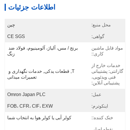
اطلاعات جزئیات
محل منبع:
چین
گواهی:
CE SGS
مواد قابل ماشین
برنج / مس، آلیاژ، آلومینیوم، فولاد ضد 
کاری::
زنگ
خدمات خارج از
گارانتی: پشتیبانی
T, قطعات یدکی, خدمات نگهداری و 
فنی ویدئویی،
تعمیرات میدانی
پشتیبانی آنلاین:
عمل:
Omron Japan PLC
اینکوترم:
FOB، CFR، CIF، EXW
خنک کننده::
کولر آبی یا کولر هوا به انتخاب شما
نقطه اصلی