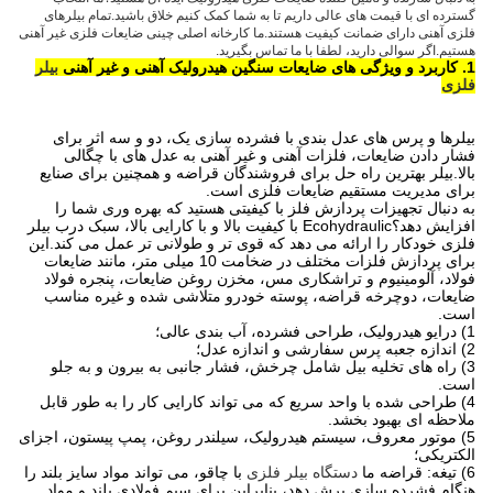
گسترده ای با قیمت های عالی داریم تا به شما کمک کنیم خلاق باشید.تمام بیلرهای
فلزی آهنی دارای ضمانت کیفیت هستند.ما کارخانه اصلی چینی ضایعات فلزی غیر آهنی
هستیم.اگر سوالی دارید، لطفا با ما تماس بگیرید.
1. کاربرد و ویژگی های ضایعات سنگین هیدرولیک آهنی و غیر آهنی
بیلر
فلزی
بیلرها و پرس های عدل بندی با فشرده سازی یک، دو و سه اثر برای
فشار دادن ضایعات، فلزات آهنی و غیر آهنی به عدل های با چگالی
بالا.بیلر بهترین راه حل برای فروشندگان قراضه و همچنین برای صنایع
برای مدیریت مستقیم ضایعات فلزی است.
به دنبال تجهیزات پردازش فلز با کیفیتی هستید که بهره وری شما را
افزایش دهد؟Ecohydraulic با کیفیت بالا و با کارایی بالا، سبک درب بیلر
فلزی خودکار را ارائه می دهد که قوی تر و طولانی تر عمل می کند.این
برای پردازش فلزات مختلف در ضخامت 10 میلی متر، مانند ضایعات
فولاد، آلومینیوم و تراشکاری مس، مخزن روغن ضایعات، پنجره فولاد
ضایعات، دوچرخه قراضه، پوسته خودرو متلاشی شده و غیره مناسب
است.
1) درایو هیدرولیک، طراحی فشرده، آب بندی عالی؛
2) اندازه جعبه پرس سفارشی و اندازه عدل؛
3) راه های تخلیه بیل شامل چرخش، فشار جانبی به بیرون و به جلو
است.
4) طراحی شده با واحد سریع که می تواند کارایی کار را به طور قابل
ملاحظه ای بهبود بخشد.
5) موتور معروف، سیستم هیدرولیک، سیلندر روغن، پمپ پیستون، اجزای
الکتریکی؛
6) تیغه: قراضه ما
دستگاه بیلر فلزی
با چاقو، می تواند مواد سایز بلند را
هنگام فشرده سازی برش دهد، بنابراین برای سیم فولادی بلند و مواد