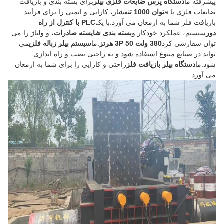
پیشرفته ما
دستگاه پرس ضایعات فلزی بیلر
برای بسته بندی و بازیافت
ضایعات فلزی با a
توان 1000 تن
فشار، کارایی و ایمنی را برای فرآیند
بازیافت فلز شما به ارمغان می آورد.با یک
PLC با کنترل از راه
دور
سیستم، عملکرد خودکار و
بسته بندی شایسته صادرات
، و ولتاژ را می
توان سفارشی کرد
380 ولت 3P 50 هرتز
.ما
سیستم بیلر زباله فلزی
می
تواند در صنایع متنوع استفاده شود و به راحتی نصب و راه اندازی
شود.ما
دستگاه بیلر بازیافت فلز
راحتی و کارایی را برای شما به ارمغان
می آورد.