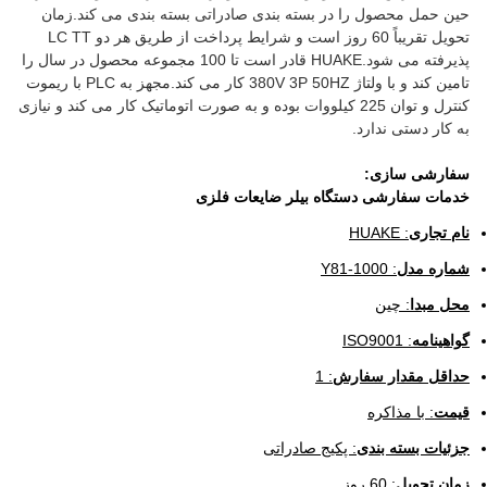
حین حمل محصول را در بسته بندی صادراتی بسته بندی می کند.زمان
تحویل تقریباً 60 روز است و شرایط پرداخت از طریق هر دو LC TT
پذیرفته می شود.HUAKE قادر است تا 100 مجموعه محصول در سال را
تامین کند و با ولتاژ 380V 3P 50HZ کار می کند.مجهز به PLC با ریموت
کنترل و توان 225 کیلووات بوده و به صورت اتوماتیک کار می کند و نیازی
به کار دستی ندارد.
سفارشی سازی:
خدمات سفارشی دستگاه بیلر ضایعات فلزی
نام تجاری
: HUAKE
شماره مدل
: Y81-1000
محل مبدا
: چین
گواهینامه
: ISO9001
حداقل مقدار سفارش
: 1
قیمت
: با مذاکره
جزئیات بسته بندی
: پکیج صادراتی
زمان تحویل
: 60 روز