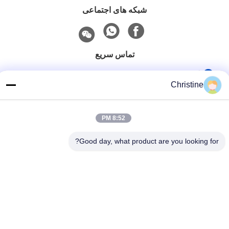
شبکه های اجتماعی
تماس سریع
تلفن
Christine
86--13003381217
نامه الکترونیکی
8:52 PM
christine_baler@126.com
Good day, what product are you looking for?
آدرس
شماره 53 جاده یونگو، چانگشو، شهر ژوژوانگ، جیانگ یین، جیانگ
سو، چین
سیاست حفظ حریم خصوصی
|
نقشه سایت
چین کیفیت خوب دستگاه بیلر ضایعات عرضه کننده. حقوق چاپ 2021-