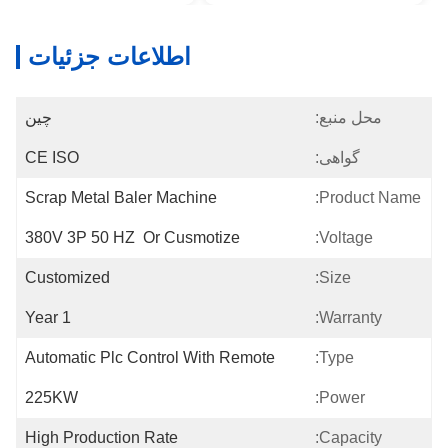
اطلاعات جزئیات
محل منبع:
چین
گواهی:
CE ISO
Scrap Metal Baler Machine
Product Name:
380V 3P 50 HZ  Or Cusmotize
Voltage:
Customized
Size:
1 Year
Warranty:
Automatic Plc Control With Remote
Type:
225KW
Power:
High Production Rate
Capacity: